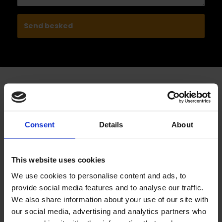
En sauna bygget til dine behov
Consent
Details
About
​En sauna skal passe til den måde, den bliver brugt på.
Derfor starter ethvert projekt med en grundig dialog om
dine ønsker, pladsforhold og behov.
This website uses cookies
We use cookies to personalise content and ads, to
Vi rådgiver blandt andet om:
provide social media features and to analyse our traffic.
We also share information about your use of our site with
Valg af materialer
our social media, advertising and analytics partners who
Placering af saunaen