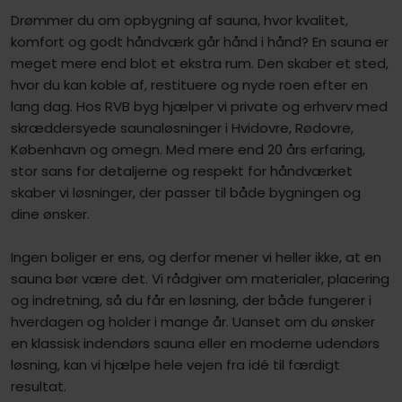
Drømmer du om opbygning af sauna, hvor kvalitet,
komfort og godt håndværk går hånd i hånd? En sauna er
meget mere end blot et ekstra rum. Den skaber et sted,
hvor du kan koble af, restituere og nyde roen efter en
lang dag. Hos RVB byg hjælper vi private og erhverv med
skræddersyede saunaløsninger i Hvidovre, Rødovre,
København og omegn. Med mere end 20 års erfaring,
stor sans for detaljerne og respekt for håndværket
skaber vi løsninger, der passer til både bygningen og
dine ønsker.
Ingen boliger er ens, og derfor mener vi heller ikke, at en
sauna bør være det. Vi rådgiver om materialer, placering
og indretning, så du får en løsning, der både fungerer i
hverdagen og holder i mange år. Uanset om du ønsker
en klassisk indendørs sauna eller en moderne udendørs
løsning, kan vi hjælpe hele vejen fra idé til færdigt
resultat.​