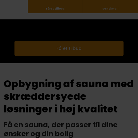
Få et tilbud
Send mail
Få et tilbud​
Opbygning af sauna med
skræddersyede
løsninger i høj kvalitet​
Få en sauna, der passer til dine
ønsker og din bolig​